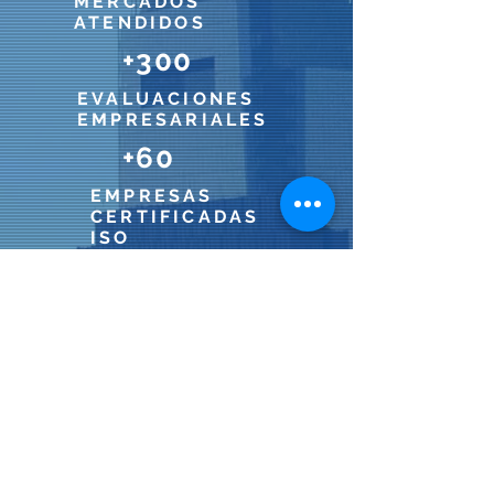
MERCADOS
ATENDIDOS
+300
EVALUACIONES
EMPRESARIALES
+60
EMPRESAS
CERTIFICADAS
ISO
STPS
CURSOS
REGISTRADOS
CON VALIDEZ
CURRICULAR
CONOCER
INSTRUCTORE
S