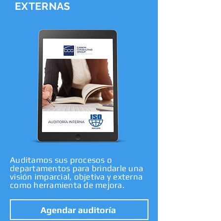
EXTERNAS
Auditamos sus procesos o
departamentos para brindarle una
visión imparcial, objetiva y externa
como herramienta de mejora.
Agendar auditoría